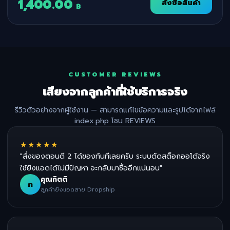
1,400.00
สั่งซื้อสินค้า
฿
CUSTOMER REVIEWS
เสียงจากลูกค้าที่ใช้บริการจริง
รีวิวตัวอย่างจากผู้ใช้งาน — สามารถแก้ไขข้อความและรูปได้จากไฟล์
index.php โซน REVIEWS
★★★★★
"สั่งของตอนตี 2 ได้ของทันทีเลยครับ ระบบตัดสต็อกออโต้จริง
ใช้ยิงแอดได้ไม่มีปัญหา จะกลับมาซื้ออีกแน่นอน"
คุณกิตติ
ก
ลูกค้ายิงแอดสาย Dropship