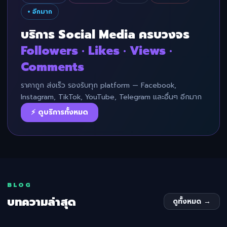
+ อีกมาก
บริการ Social Media ครบวงจร
Followers · Likes · Views ·
Comments
ราคาถูก ส่งเร็ว รองรับทุก platform — Facebook,
Instagram, TikTok, YouTube, Telegram และอื่นๆ อีกมาก
⚡ ดูบริการทั้งหมด
BLOG
บทความล่าสุด
ดูทั้งหมด →