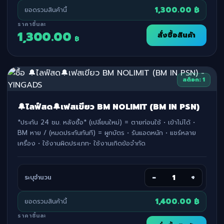
1,300.00 ฿
ยอดรวมสินค้านี้
ราคาชิ้นละ
1,300.00
สั่งซื้อสินค้า
฿
สต็อก: 1
🔔ไลฟ์สด🔔เฟสเขียว BM NOLIMIT (BM IN PSN)
*ประกัน 24 ชม. หลังซื้อ* (เปลี่ยนใหม่) = ตายก่อนใช้ • เข้าไม่ได้ •
BM หาย / (หมดประกันทันที) = ผูกบัตร • รันแอดหนัก • แชร์หลาย
เครื่อง • ใช้งานผิดประเภท• ใช้งานเกิดข้อจำกัด
−
+
ระบุจำนวน
1,400.00 ฿
ยอดรวมสินค้านี้
ราคาชิ้นละ