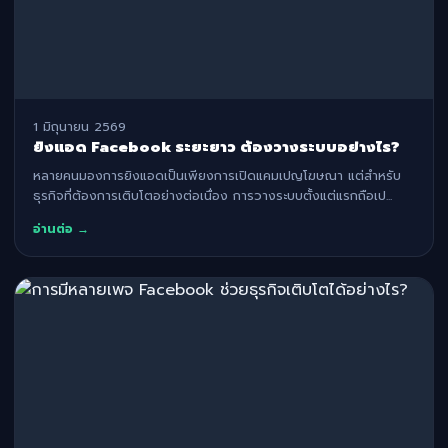
1 มิถุนายน 2569
ยิงแอด Facebook ระยะยาว ต้องวางระบบอย่างไร?
หลายคนมองการยิงแอดเป็นเพียงการเปิดแคมเปญโฆษณา แต่สำหรับ
ธุรกิจที่ต้องการเติบโตอย่างต่อเนื่อง การวางระบบตั้งแต่แรกถือเป...
อ่านต่อ →