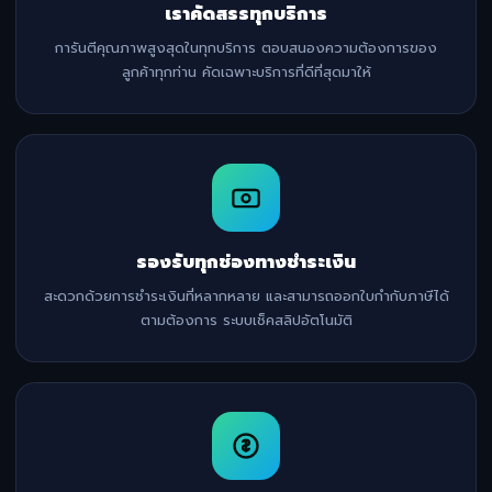
เราคัดสรรทุกบริการ
การันตีคุณภาพสูงสุดในทุกบริการ ตอบสนองความต้องการของ
ลูกค้าทุกท่าน คัดเฉพาะบริการที่ดีที่สุดมาให้
รองรับทุกช่องทางชำระเงิน
สะดวกด้วยการชำระเงินที่หลากหลาย และสามารถออกใบกำกับภาษีได้
ตามต้องการ ระบบเช็คสลิปอัตโนมัติ