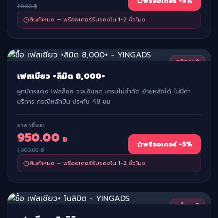
พรีออเดอร์ -5%
20.00 ฿
สินค้าหมด — พรีออเดอร์รับของใน 1-2 ชั่วโมง
สต็อก: 0
เฟสเขียว +ลิมิต 8,000+
ผูกบัตรแดง เฟสล็อค วงเงินลด เครมไม่จำกัด ย้ายหลักได้ ไม่มีค่า
บริการ กรณีหลักบิน ประกัน 48 ชม
ราคาชิ้นละ
950.00
฿
พรีออเดอร์ -5%
1,000.00 ฿
สินค้าหมด — พรีออเดอร์รับของใน 1-2 ชั่วโมง
สต็อก: 0