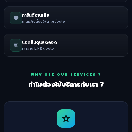
การันตีงานเสีย
🛡️
เคลม/เปลี่ยนให้ตามเงื่อนไข
แอดมินดูแลตลอด
💬
ทักผ่าน LINE ตอบไว
WHY USE OUR SERVICES ?
ทำไมต้องใช้บริการกับเรา ?